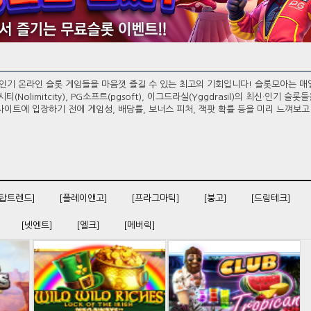
인기 온라인 슬롯 게임들을 마음껏 즐길 수 있는 최고의 기회입니다! 슬롯모아는 매
Nolimitcity), PG소프트(pgsoft), 이그드라실(Yggdrasil)의 최신·인기 슬롯
사이트에 입장하기 전에 게임성, 배당률, 보너스 피처, 잭팟 확률 등을 미리 느껴보고
[탑트렌드]
[플레이앤고]
[프라그마틱]
[붕고]
[드림테크]
[넷엔트]
[엘크]
[메버릭]