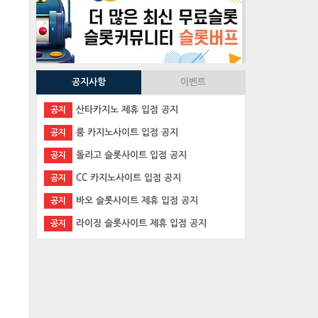
공지사항
이벤트
산타카지노 제휴 입점 공지
공지
룸 카지노사이트 입점 공지
공지
돌리고 슬롯사이트 입점 공지
공지
CC 카지노사이트 입점 공지
공지
바오 슬롯사이트 제휴 입점 공지
공지
라이징 슬롯사이트 제휴 입점 공지
공지