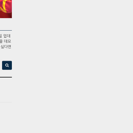
일 업데
들을 데모
 싶다면