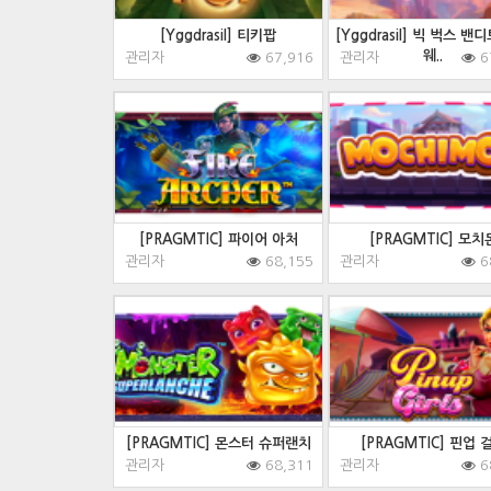
[Yggdrasil] 티키팝
[Yggdrasil] 빅 벅스 밴
웨..
관리자
67,916
관리자
6
[PRAGMTIC] 파이어 아처
[PRAGMTIC] 모치
관리자
68,155
관리자
6
[PRAGMTIC] 몬스터 슈퍼랜치
[PRAGMTIC] 핀업 
관리자
68,311
관리자
6