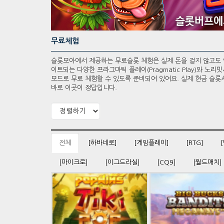
무료체험
슬롯모아에서 제공하는 무료슬롯 체험은 실제 돈을 걸지 않고도 
이트되는 다양한 프라그마틱 플레이(Pragmatic Play)와 노리밋시티(
모드로 무료 체험할 수 있도록 준비되어 있어요. 실제 현금 슬롯
바로 이곳이 정답입니다.
전체
[하바네로]
[게임플레이]
[RTG]
[마이크로]
[이그드라실]
[CQ9]
[월드매치]