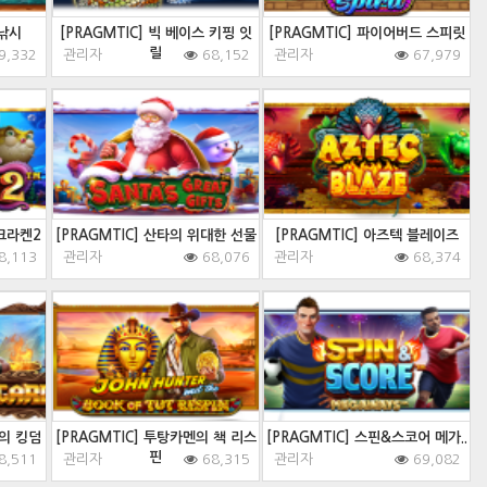
 낚시
[PRAGMTIC] 빅 베이스 키핑 잇
[PRAGMTIC] 파이어버드 스피릿
릴
9,332
관리자
68,152
관리자
67,979
 크라켄2
[PRAGMTIC] 산타의 위대한 선물
[PRAGMTIC] 아즈텍 블레이즈
8,113
관리자
68,076
관리자
68,374
드의 킹덤
[PRAGMTIC] 투탕카멘의 책 리스
[PRAGMTIC] 스핀&스코어 메가..
핀
8,511
관리자
68,315
관리자
69,082