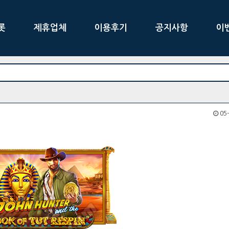
롯
제휴업체
이용후기
공지사항
이
벤트의 혜택을 만나보세요~!
05-