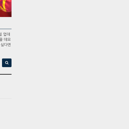
일 업데
들을 데모
 싶다면