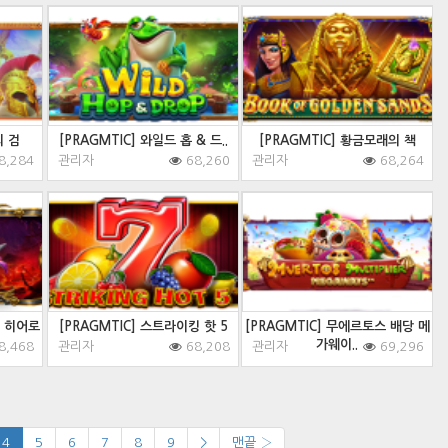
의 검
[PRAGMTIC] 와일드 홉 & 드..
[PRAGMTIC] 황금모래의 책
8,284
관리자
68,260
관리자
68,264
브 히어로
[PRAGMTIC] 스트라이킹 핫 5
[PRAGMTIC] 무에르토스 배당 메
가웨이..
8,468
관리자
68,208
관리자
69,296
4
5
6
7
8
9
>
맨끝 ›