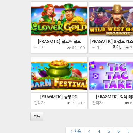
[PRAGMTIC] 클로버 골드
[PRAGMTIC] 와일드 웨
메가..
관리자
69,100
관리자
7
[PRAGMTIC] 농장축제
[PRAGMTIC] 틱택 
관리자
70,018
관리자
6
목록
‹ 처음
<
4
5
6
7