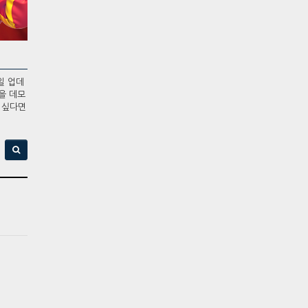
일 업데
들을 데모
 싶다면