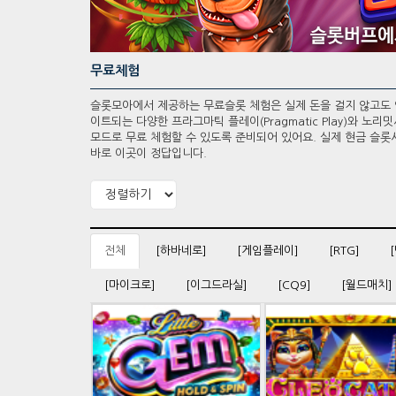
무료체험
슬롯모아에서 제공하는 무료슬롯 체험은 실제 돈을 걸지 않고도 
이트되는 다양한 프라그마틱 플레이(Pragmatic Play)와 노리밋시티(
모드로 무료 체험할 수 있도록 준비되어 있어요. 실제 현금 슬롯
바로 이곳이 정답입니다.
전체
[하바네로]
[게임플레이]
[RTG]
[마이크로]
[이그드라실]
[CQ9]
[월드매치]