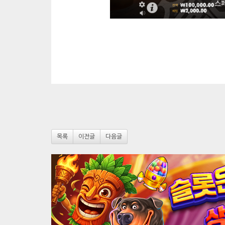
목록
이전글
다음글