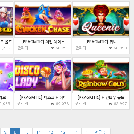
스트 골드
[PRAGMTIC] 치킨 체이스
[PRAGMTIC] 퀴니
0,265
관리자
68,895
관리자
68,990
테이크
[PRAGMTIC] 디스코 레이디
[PRAGMTIC] 레인보우 골드
9,033
관리자
69,078
관리자
68,997
8
9
10
11
12
13
14
>
맨끝 ›