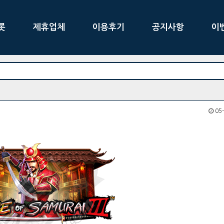
롯
제휴업체
이용후기
공지사항
이
벤트의 혜택을 만나보세요~!
05-