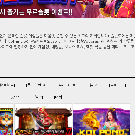
인기 온라인 슬롯 게임들을 마음껏 즐길 수 있는 최고의 기회입니다! 슬롯모아는 매
Nolimitcity), PG소프트(pgsoft), 이그드라실(Yggdrasil)의 최신·인기 슬롯
사이트에 입장하기 전에 게임성, 배당률, 보너스 피처, 잭팟 확률 등을 미리 느껴보고
[탑트렌드]
[플레이앤고]
[프라그마틱]
[붕고]
[드림테크]
[넷엔트]
[엘크]
[메버릭]