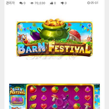
관리자
0
70,030
0
0
05-01