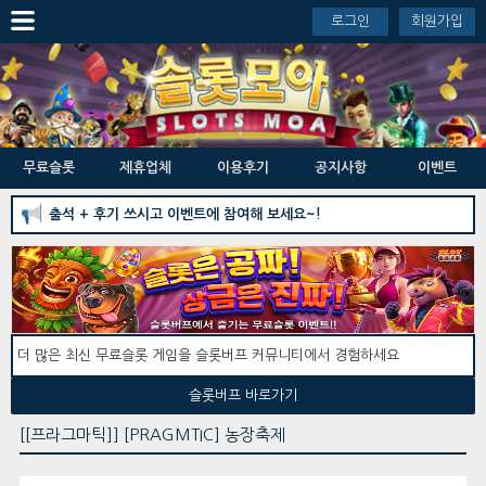
로그인
회원가입
무료슬롯
제휴업체
이용후기
공지사항
이벤트
출석 + 후기 쓰시고 이벤트에 참여해 보세요~!
더 많은 최신 무료슬롯 게임을 슬롯버프 커뮤니티에서 경험하세요
슬롯버프 바로가기
[[프라그마틱]] [PRAGMTIC] 농장축제