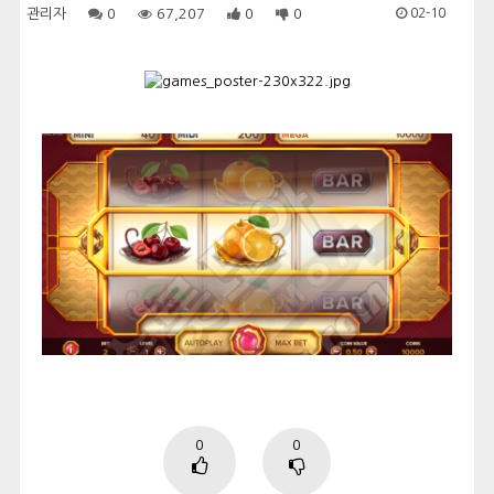
관리자
0
67,207
0
0
02-10
0
0