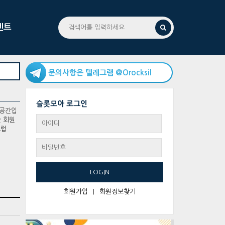
벤트
문의사항은 텔레그램 @Orocksil
슬롯모아 로그인
 공간입
한 회원
스럽
LOGIN
회원가입
|
회원정보찾기