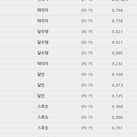
태각이
05-15
8,766
태각이
05-15
9,156
달수댕
05-15
8,821
달수댕
05-15
9,021
달수댕
05-15
8,985
태각이
05-15
9,232
달인
05-15
9,100
달인
05-15
8,873
달인
05-15
9,135
스흐슷
05-15
9,368
스흐슷
05-15
8,880
스흐슷
05-15
8,781