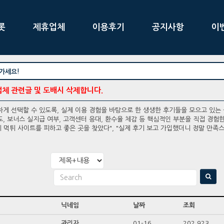
롯
제휴업체
이용후기
공지사항
이
가세요!
업체 관련글 및 도배시 삭제합니다.
게 선택할 수 있도록, 실제 이용 경험을 바탕으로 한 생생한 후기들을 모으고 있는
, 보너스 실지급 여부, 고객센터 응대, 환수율 체감 등 핵심적인 부분을 직접 경험
 먹튀 사이트를 피하고 좋은 곳을 찾았다", "실제 후기 보고 가입했더니 정말 만족
닉네임
날짜
조회
관리자
01-16
202,923