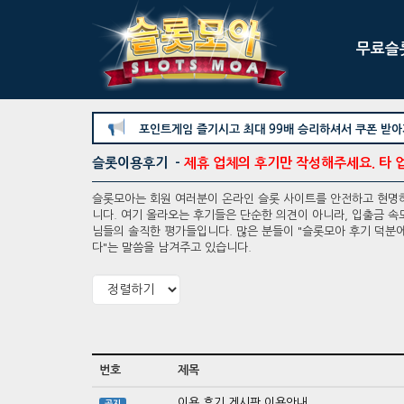
무료슬
포인트게임 즐기시고 최대 99배 승리하셔서 쿠폰 받아
슬롯이용후기 -
제휴 업체의 후기만 작성해주세요. 타 
슬롯모아는 회원 여러분이 온라인 슬롯 사이트를 안전하고 현명하
니다. 여기 올라오는 후기들은 단순한 의견이 아니라, 입출금 속도
님들의 솔직한 평가들입니다. 많은 분들이 "슬롯모아 후기 덕분에
다"는 말씀을 남겨주고 있습니다.
번호
제목
이용 후기 게시판 이용안내
공지