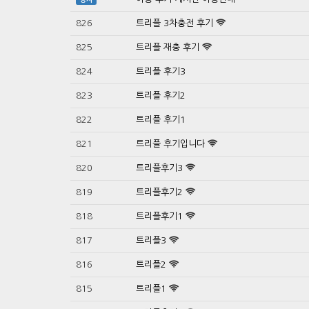
826
트리플 3차충전 후기
825
트리플 재충 후기
824
트리플 후기3
823
트리플 후기2
822
트리플 후기1
821
트리플 후기입니다
820
트리플후기3
819
트리플후기2
818
트리플후기1
817
트리플3
816
트리플2
815
트리플1