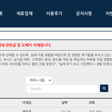
롯
제휴업체
이용후기
공지사항
이
업체 관련글 및 도배시 삭제합니다.
게 선택할 수 있도록, 실제 이용 경험을 바탕으로 한 생생한 후기들을 모으고 있는
, 보너스 실지급 여부, 고객센터 응대, 환수율 체감 등 핵심적인 부분을 직접 경험
 먹튀 사이트를 피하고 좋은 곳을 찾았다", "실제 후기 보고 가입했더니 정말 만족
닉네임
날짜
조회
관리자
01-16
203,483