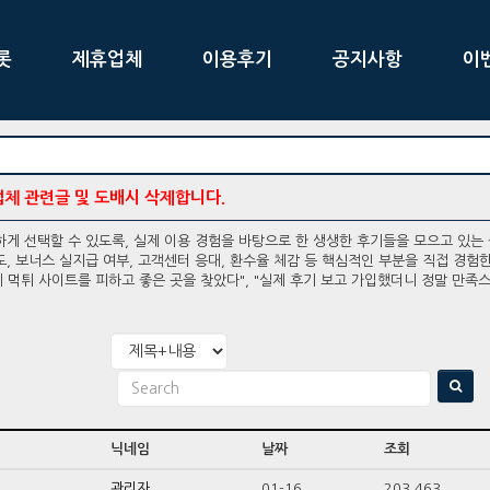
롯
제휴업체
이용후기
공지사항
이
업체 관련글 및 도배시 삭제합니다.
게 선택할 수 있도록, 실제 이용 경험을 바탕으로 한 생생한 후기들을 모으고 있는
, 보너스 실지급 여부, 고객센터 응대, 환수율 체감 등 핵심적인 부분을 직접 경험
 먹튀 사이트를 피하고 좋은 곳을 찾았다", "실제 후기 보고 가입했더니 정말 만족
닉네임
날짜
조회
관리자
01-16
203,463