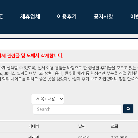
롯
제휴업체
이용후기
공지사항
이
업체 관련글 및 도배시 삭제합니다.
게 선택할 수 있도록, 실제 이용 경험을 바탕으로 한 생생한 후기들을 모으고 있는
, 보너스 실지급 여부, 고객센터 응대, 환수율 체감 등 핵심적인 부분을 직접 경험
 먹튀 사이트를 피하고 좋은 곳을 찾았다", "실제 후기 보고 가입했더니 정말 만족
닉네임
날짜
조회
관리자
01-16
202,998