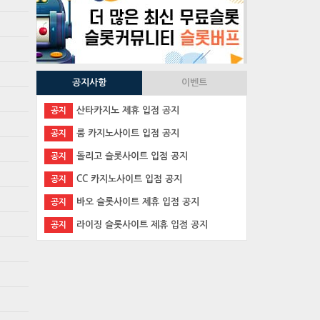
공지사항
이벤트
산타카지노 제휴 입점 공지
공지
룸 카지노사이트 입점 공지
공지
돌리고 슬롯사이트 입점 공지
공지
CC 카지노사이트 입점 공지
공지
바오 슬롯사이트 제휴 입점 공지
공지
라이징 슬롯사이트 제휴 입점 공지
공지