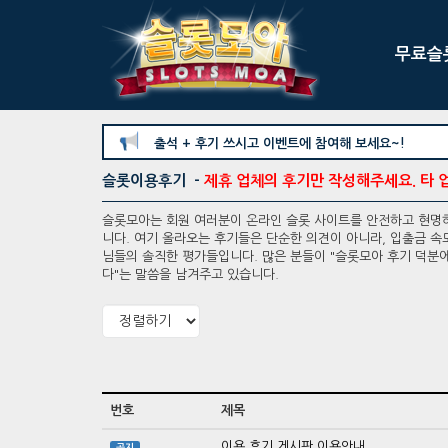
무료슬
출석 + 후기 쓰시고 이벤트에 참여해 보세요~!
슬롯이용후기 -
제휴 업체의 후기만 작성해주세요. 타 
슬롯모아는 회원 여러분이 온라인 슬롯 사이트를 안전하고 현명하
니다. 여기 올라오는 후기들은 단순한 의견이 아니라, 입출금 속도
님들의 솔직한 평가들입니다. 많은 분들이 "슬롯모아 후기 덕분에
다"는 말씀을 남겨주고 있습니다.
번호
제목
이용 후기 게시판 이용안내
공지