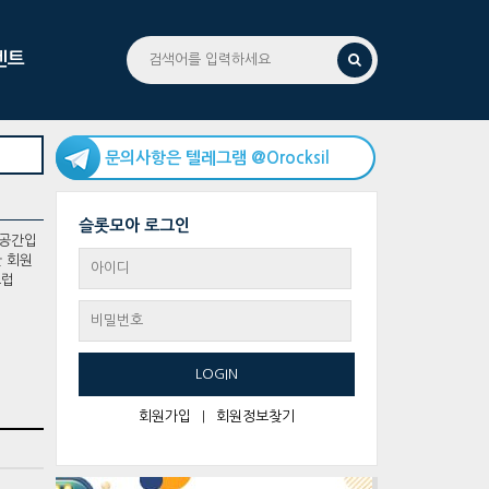
벤트
문의사항은 텔레그램 @Orocksil
슬롯모아 로그인
 공간입
한 회원
스럽
LOGIN
회원가입
|
회원정보찾기