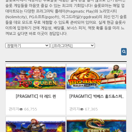
슬롯모아에서 제공하는 무료슬롯 체험은 실제 돈을 걸지 않고도 인기 온라인
슬롯 게임들을 마음껏 즐길 수 있는 최고의 기회입니다! 슬롯모아는 매일 업
데이트되는 다양한 프라그마틱 플레이(Pragmatic Play)와 노리밋시티
(Nolimitcity), PG소프트(pgsoft), 이그드라실(Yggdrasil)의 최신·인기 슬롯
들을 데모 모드로 무료 체험할 수 있도록 준비되어 있어요. 실제 현금 슬롯사
이트에 입장하기 전에 게임성, 배당률, 보너스 피처, 잭팟 확률 등을 미리 느
껴보고 싶다면 바로 이곳이 정답입니다.
[PRAGMTIC] 더 레드 퀸
[PRAGMTIC] 빅베스 홀드&스피..
관리자
66,755
관리자
67,365